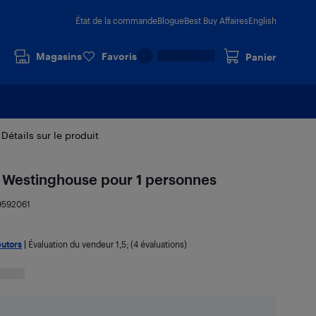
État de la commande
Blogue
Best Buy Affaires
English
Magasins
Favoris
Panier
Détails sur le produit
e Westinghouse pour 1 personnes
9592061
butors
|
Évaluation du vendeur
1,5
; (4 évaluations)