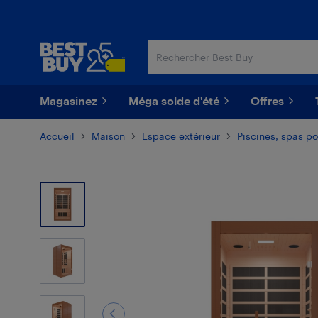
Passer
Passer
au
au
contenu
pied
principal
de
page
Magasinez
Méga solde d'été
Offres
Accueil
Maison
Espace extérieur
Piscines, spas po