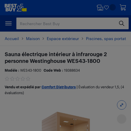
Passer
Passer
au
au
contenu
pied
principal
de
page
Accueil
Maison
Espace extérieur
Piscines, spas portatif
Sauna électrique intérieur à infrarouge 2
personne Westinghouse WES43-1800
Modèle :
WES43-1800
Code Web :
19388634
Vendu et expédié par
Comfort Distributors
|
Évaluation du vendeur
1,5
; (4
évaluations)