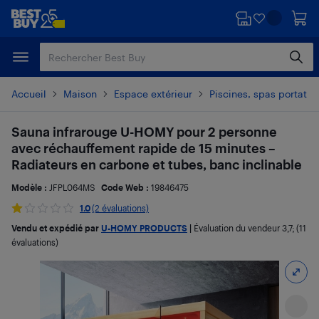
Passer
Passer
au
au
contenu
pied
principal
de
page
Accueil
Maison
Espace extérieur
Piscines, spas portatif
Sauna infrarouge U-HOMY pour 2 personne
avec réchauffement rapide de 15 minutes –
Radiateurs en carbone et tubes, banc inclinable
Modèle :
JFPL064MS
Code Web :
19846475
1.0
(2 évaluations)
Vendu et expédié par
U-HOMY PRODUCTS
|
Évaluation du vendeur
3,7
; (11
évaluations)