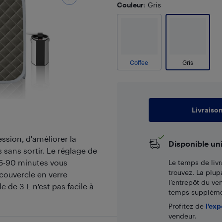
Couleur
: Gris
Coffee
Gris
Livraiso
ssion, d'améliorer la
Disponible un
 sans sortir. Le réglage de
15-90 minutes vous
Le temps de livr
trouvez. La plup
 couvercle en verre
l’entrepôt du ve
e de 3 L n'est pas facile à
temps supplémen
Profitez de
l'exp
vendeur.