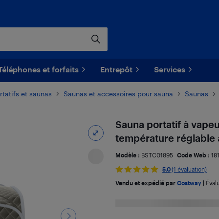
Téléphones et forfaits
Entrepôt
Services
rtatifs et saunas
Saunas et accessoires pour sauna
Saunas
Sauna portatif à vape
température réglable 
Modèle :
BSTC01895
Code Web :
18
5.0
(1 évaluation)
Vendu et expédié par
Costway
|
Éval