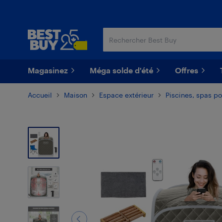
Passer
Passer
au
au
contenu
pied
principal
de
page
Magasinez
Méga solde d'été
Offres
Accueil
Maison
Espace extérieur
Piscines, spas po