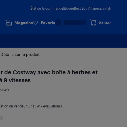
État de la commande
Blogue
Best Buy Affaires
English
Magasins
Favoris
Panier
Détails sur le produit
ur de Costway avec boîte à herbes et
à 9 vitesses
196456
uation du vendeur
3,7
; (5 417 évaluations)