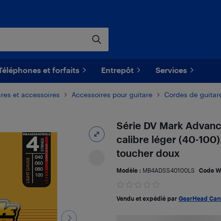
Téléphones et forfaits
Entrepôt
Services
res et accessoires
Accessoires pour guitare
Cordes de guitar
Série DV Mark Advance
calibre léger (40-100)
toucher doux
Modèle :
MB4ADSS40100LS
Code W
Vendu et expédié par
GearHead Can