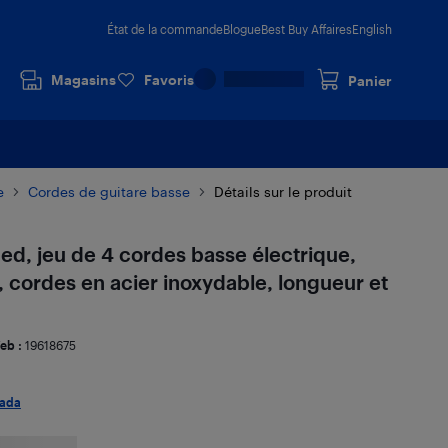
État de la commande
Blogue
Best Buy Affaires
English
Magasins
Favoris
Panier
e
Cordes de guitare basse
Détails sur le produit
d, jeu de 4 cordes basse électrique,
, cordes en acier inoxydable, longueur et
eb :
19618675
ada