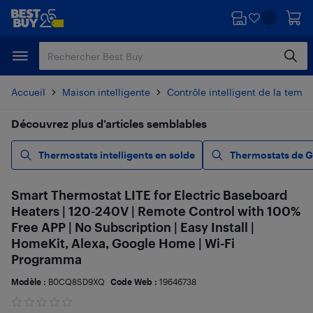
Passer
Passer
au
au
contenu
pied
principal
de
page
Accueil
Maison intelligente
Contrôle intelligent de la temp
Découvrez plus d’articles semblables
Thermostats intelligents en solde
Thermostats de G
Smart Thermostat LITE for Electric Baseboard
Heaters | 120-240V | Remote Control with 100%
Free APP | No Subscription | Easy Install |
HomeKit, Alexa, Google Home | Wi-Fi
Programma
Modèle :
B0CQ8SD9XQ
Code Web :
19646738