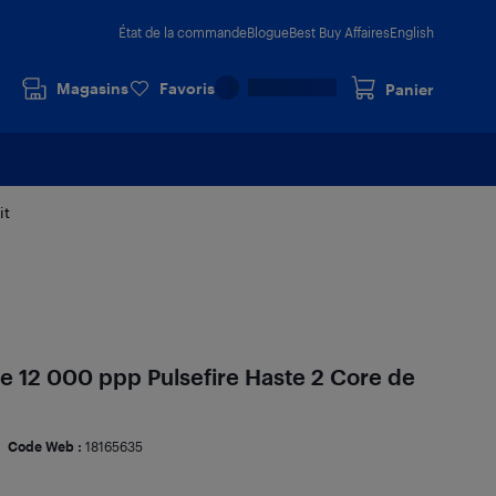
État de la commande
Blogue
Best Buy Affaires
English
Magasins
Favoris
Panier
it
 de 12 000 ppp Pulsefire Haste 2 Core de
Code Web :
18165635