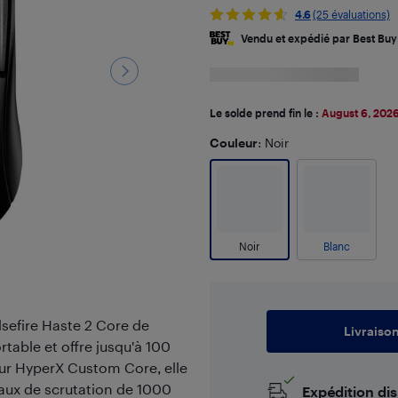
4.6
(25 évaluations)
Vendu et expédié par Best Buy
Le solde prend fin le :
August 6, 202
Couleur
: Noir
Noir
Blanc
lsefire Haste 2 Core de
Livraiso
table et offre jusqu'à 100
eur HyperX Custom Core, elle
taux de scrutation de 1000
Expédition di