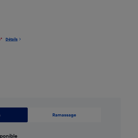
6
*
Détails
n
Ramassage
sponible