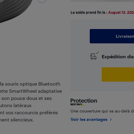
Le solde prend fin le :
August 13, 20
Livraiso
Expédition di
la souris optique Bluetooth
lette SmartWheel adaptative
e son pouce doux et ses
utons latéraux
Une couverture qui va au-delà de
nt vos raccourcis préférés
ent silencieux.
Voir les avantages