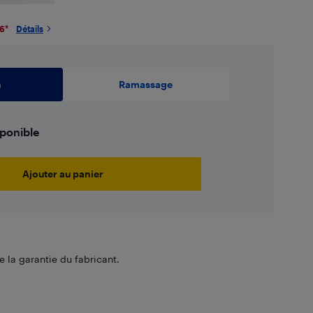
26
*
Détails
n
Ramassage
sponible
Ajouter au panier
 la garantie du fabricant.