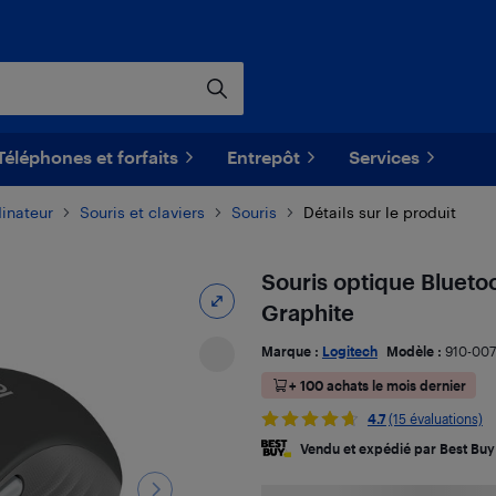
Téléphones et forfaits
Entrepôt
Services
dinateur
Souris et claviers
Souris
Détails sur le produit
Souris optique Blueto
Graphite
Marque :
Logitech
Modèle :
910-00
+ 100 achats le mois dernier
4.7
(15 évaluations)
Vendu et expédié par Best Buy