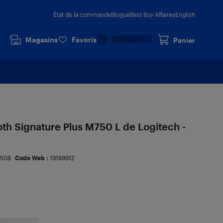
État de la commande
Blogue
Best Buy Affaires
English
Magasins
Favoris
Panier
oth Signature Plus M750 L de Logitech -
7508
Code Web :
19189912