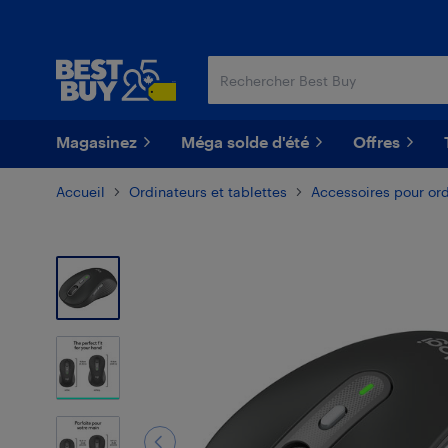
Passer
Passer
au
au
contenu
pied
principal
de
page
Magasinez
Méga solde d'été
Offres
Accueil
Ordinateurs et tablettes
Accessoires pour or