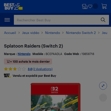
Passer
Passer
au
au
contenu
pied
principal
de
page
Accueil
Jeux vidéo
Nintendo
Nintendo Switch 2
Jeux 
Splatoon Raiders (Switch 2)
Marque :
Nintendo
Modèle :
BCEPAADLA
Code Web :
19858718
+ 100 achats le mois dernier
3.0
(2 évaluations)
Vendu et expédié par Best Buy