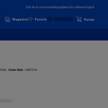
État de la commande
Blogue
Best Buy Affaires
English
Magasins
Favoris
Panier
BGWA
Code Web :
19875114