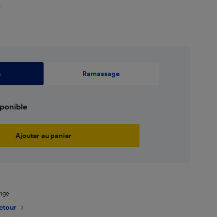
u
n
Ramassage
sponible
Ajouter au panier
ange
retour