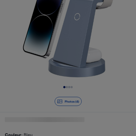
Diapositive 1 de 4
Photos (4)
Couleur
: Bleu