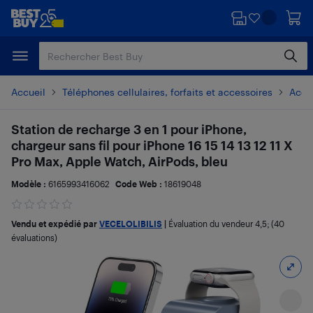
Passer
Passer
au
au
contenu
pied
principal
de
page
Accueil
Téléphones cellulaires, forfaits et accessoires
Acces
Station de recharge 3 en 1 pour iPhone,
chargeur sans fil pour iPhone 16 15 14 13 12 11 X
Pro Max, Apple Watch, AirPods, bleu
Modèle :
6165993416062
Code Web :
18619048
Vendu et expédié par
VECELOLIBILIS
|
Évaluation du vendeur
4,5
; (40
évaluations)