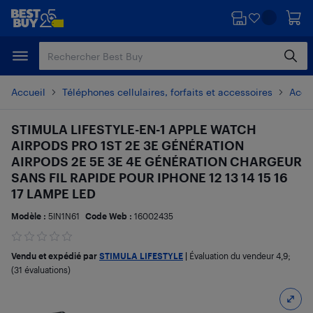
Passer
Passer
au
au
contenu
pied
principal
de
page
Accueil
Téléphones cellulaires, forfaits et accessoires
Acces
STIMULA LIFESTYLE-EN-1 APPLE WATCH
AIRPODS PRO 1ST 2E 3E GÉNÉRATION
AIRPODS 2E 5E 3E 4E GÉNÉRATION CHARGEUR
SANS FIL RAPIDE POUR IPHONE 12 13 14 15 16
17 LAMPE LED
Modèle :
5IN1N61
Code Web :
16002435
Vendu et expédié par
STIMULA LIFESTYLE
|
Évaluation du vendeur
4,9
;
(31 évaluations)