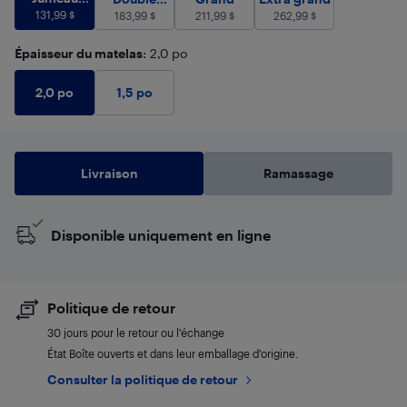
(Simple)
131,99
$
(Pleine
183,99
$
211,99
$
262,99
$
grandeur)
Épaisseur du matelas
: 2,0 po
2,0 po
1,5 po
Livraison
Ramassage
Disponible uniquement en ligne
Politique de retour
30 jours pour le retour ou l’échange
État Boîte ouverts et dans leur emballage d’origine.
Consulter la politique de retour