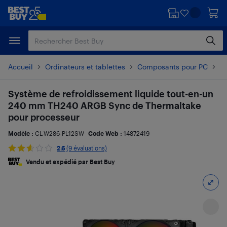
Passer
Passer
au
au
contenu
pied
principal
de
page
Accueil
Ordinateurs et tablettes
Composants pour PC
Ve
Système de refroidissement liquide tout-en-un
240 mm TH240 ARGB Sync de Thermaltake
pour processeur
Modèle :
CL-W286-PL12SW
Code Web :
14872419
2.6
(9 évaluations)
Vendu et expédié par Best Buy