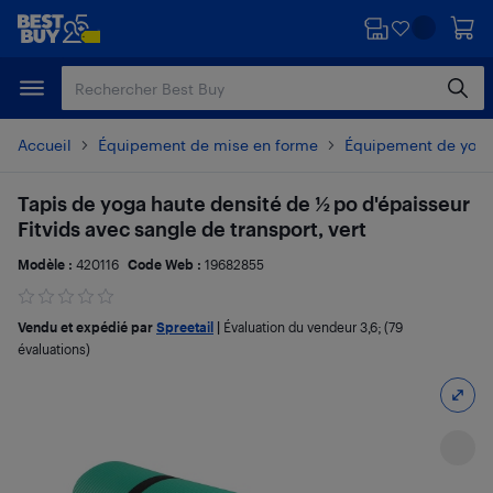
Passer
Passer
au
au
contenu
pied
principal
de
page
Accueil
Équipement de mise en forme
Équipement de yoga 
Tapis de yoga haute densité de 1⁄2 po d'épaisseur
Fitvids avec sangle de transport, vert
Modèle :
420116
Code Web :
19682855
Vendu et expédié par
Spreetail
|
Évaluation du vendeur
3,6
; (79
évaluations)