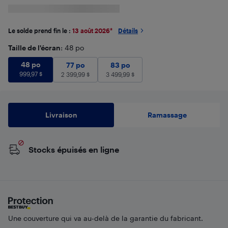
Le solde prend fin le :
13 août 2026
*
Détails
Taille de l'écran
: 48 po
48 po
999,97
$
48 po
77 po
2 399,99
83 po
$
3 499,99
$
77 po
83 po
999,97
$
2 399,99
$
3 499,99
$
Livraison
Ramassage
Stocks épuisés en ligne
Une couverture qui va au-delà de la garantie du fabricant.