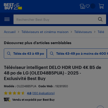
Passer
Passer
au
au
contenu
pied
principal
de
page
Accueil
Téléviseurs et cinéma maison
Téléviseurs
Télévi
Découvrez plus d’articles semblables
Télés de 43 à 49 po
Télés 43-49 po à moins de 400 
Téléviseur intelligent DELO HDR UHD 4K B5 de
48 po de LG (OLED48B5PUA) - 2025 -
Exclusivité Best Buy
Modèle :
OLED48B5PUA
Code Web :
19281950
4.6
(350 évaluations)
Vendu et expédié par Best Buy