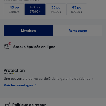
50 po
379,99
$
43 po
329,99
50 po
$
55 po
449,99
65 po
$
599,99
$
43 po
55 po
65 po
379,99
$
329,99
$
449,99
$
599,99
$
Livraison
Ramassage
Stocks épuisés en ligne
Une couverture qui va au-delà de la garantie du fabricant.
Voir les avantages
Politique de retour