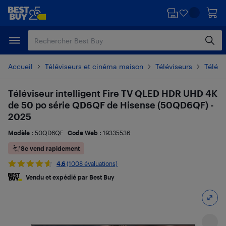
Passer
Passer
au
au
contenu
pied
principal
de
page
Accueil
Téléviseurs et cinéma maison
Téléviseurs
Télévi
Téléviseur intelligent Fire TV QLED HDR UHD 4K
de 50 po série QD6QF de Hisense (50QD6QF) -
2025
Modèle :
50QD6QF
Code Web :
19335536
Se vend rapidement
4.6
(1008 évaluations)
Vendu et expédié par Best Buy