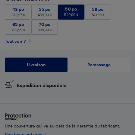
50 po
549,99
$
43 po
379,97
$
55 po
499,99
50 po
$
58 po
749,99
$
43 po
55 po
58 po
549,99
$
379,97
$
499,99
$
749,99
$
65 po
799,99
70 po
$
899,99
$
65 po
70 po
799,99
$
899,99
$
Tout voir 7
Livraison
Ramassage
Expédition disponible
Une couverture qui va au-delà de la garantie du fabricant.
Voir les avantages