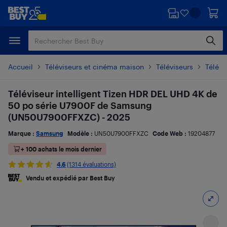
Passer
Passer
au
au
contenu
pied
principal
de
page
Accueil
Téléviseurs et cinéma maison
Téléviseurs
Télévi
Téléviseur intelligent Tizen HDR DEL UHD 4K de
50 po série U7900F de Samsung
(UN50U7900FFXZC) - 2025
Marque :
Samsung
Modèle :
UN50U7900FFXZC
Code Web :
19204877
+ 100 achats le mois dernier
4.6
(1314 évaluations)
Vendu et expédié par Best Buy