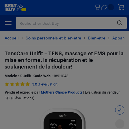
Passer
Passer
au
au
contenu
pied
principal
de
page
Accueil
Soins personnels et bien-être
Bien-être
Appareil
TensCare Unifit – TENS, massage et EMS pour la
mise en forme, la récupération et le
soulagement de la douleur!
Modèle :
K-Unifit
Code Web :
18911043
5.0
(1 évaluation)
Vendu et expédié par
Mothers Choice Products
|
Évaluation du vendeur
5,0
; (3 évaluations)