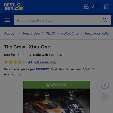
Passer
Passer
au
au
contenu
pied
principal
de
page
Accueil
Jeux vidéo
XBOX
XBOX One
Jeux pour XBOX 
The Crew - Xbox One
Modèle :
XB1-0084
Code Web :
15301071
4.1
(266 évaluations)
Vendu et expédié par
RBSDIST
|
Évaluation du vendeur
4,5
; (132
évaluations)