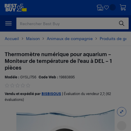
Passer
Passer
au
au
contenu
pied
principal
de
page
Accueil
Maison
Animaux de compagnie
Produits de ges
Thermomètre numérique pour aquarium –
Moniteur de température de l'eau à DEL – 1
pièces
Modèle :
GYSLJ756
Code Web :
19883895
Vendu et expédié par
BISBISOUS
|
Évaluation du vendeur
2,7
; (62
évaluations)