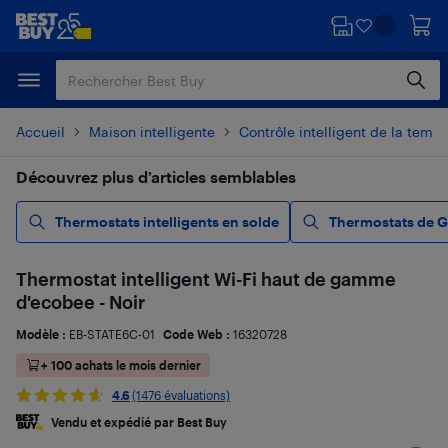
Passer
Passer
au
au
contenu
pied
principal
de
page
Accueil
Maison intelligente
Contrôle intelligent de la temp
Découvrez plus d’articles semblables
Thermostats intelligents en solde
Thermostats de G
Thermostat intelligent Wi-Fi haut de gamme
d'ecobee - Noir
Modèle :
EB-STATE6C-01
Code Web :
16320728
+ 100 achats le mois dernier
4.6
(1476 évaluations)
Vendu et expédié par Best Buy