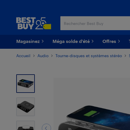
Passer
Passer
au
au
contenu
pied
principal
de
page
Magasinez
Méga solde d'été
Offres
Accueil
Audio
Tourne-disques et systèmes stéréo