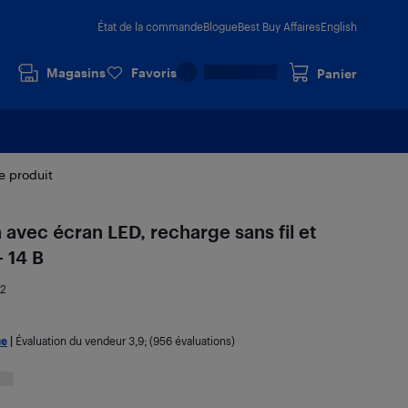
État de la commande
Blogue
Best Buy Affaires
English
Magasins
Favoris
Panier
le produit
 avec écran LED, recharge sans fil et
- 14 B
22
ue
|
Évaluation du vendeur
3,9
; (956 évaluations)