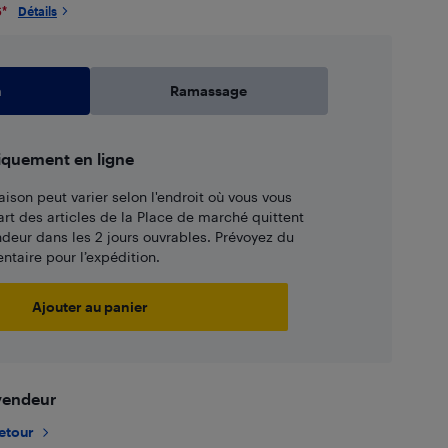
6
*
Détails
n
Ramassage
iquement en ligne
aison peut varier selon l'endroit où vous vous
art des articles de la Place de marché quittent
ndeur dans les 2 jours ouvrables. Prévoyez du
taire pour l’expédition.
Ajouter au panier
 vendeur
retour