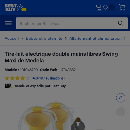
Passer
Passer
au
au
contenu
pied
principal
de
page
Accueil
Bébés et maternité
Allaitement et alimentation
Tire-lait électrique double mains libres Swing
Maxi de Medela
Modèle :
101046709
Code Web :
17943882
4.0
(197 évaluations)
Vendu et expédié par Best Buy