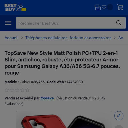
Passer
Passer
au
au
contenu
pied
principal
de
page
Accueil
Téléphones cellulaires, forfaits et accessoires
Acces
TopSave New Style Matt Polish PC+TPU 2-en-1
Slim, antichoc, robuste, étui protecteur Armor
pour Samsung Galaxy A36/A56 5G-6,7 pouces,
rouge
Modèle :
Galaxy A36/A56
Code Web :
14424030
Vendu et expédié par
topsave
|
Évaluation du vendeur
4,2
; (342
évaluations)