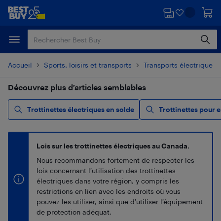
Passer
Passer
au
au
contenu
pied
principal
de
page
Accueil
Sports, loisirs et transports
Transports électriques
Découvrez plus d’articles semblables
Trottinettes électriques en solde
Trottinettes pour 
Lois sur les trottinettes électriques au Canada.
Nous recommandons fortement de respecter les
lois concernant l’utilisation des trottinettes
électriques dans votre région, y compris les
restrictions en lien avec les endroits où vous
pouvez les utiliser, ainsi que d’utiliser l’équipement
de protection adéquat.