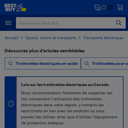
Passer
Passer
au
au
contenu
pied
principal
de
page
Accueil
Sports, loisirs et transports
Transports électriques
Découvrez plus d’articles semblables
Trottinettes électriques en solde
Trottinettes pour 
Lois sur les trottinettes électriques au Canada.
Nous recommandons fortement de respecter les
lois concernant l’utilisation des trottinettes
électriques dans votre région, y compris les
restrictions en lien avec les endroits où vous
pouvez les utiliser, ainsi que d’utiliser l’équipement
de protection adéquat.