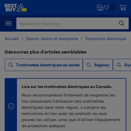
Passer
Passer
au
au
contenu
pied
principal
de
page
Accueil
Sports, loisirs et transports
Transports électriques
Découvrez plus d’articles semblables
Trottinettes électriques en solde
Segway
Gy
Lois sur les trottinettes électriques au Canada.
Nous recommandons fortement de respecter les
lois concernant l’utilisation des trottinettes
électriques dans votre région, y compris les
restrictions en lien avec les endroits où vous
pouvez les utiliser, ainsi que d’utiliser l’équipement
de protection adéquat.