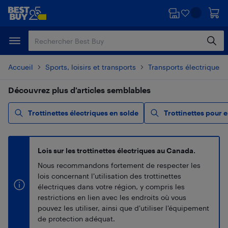
Passer
Passer
au
au
contenu
pied
principal
de
page
Accueil
Sports, loisirs et transports
Transports électriques
Découvrez plus d’articles semblables
Trottinettes électriques en solde
Trottinettes pour 
Lois sur les trottinettes électriques au Canada.
Nous recommandons fortement de respecter les
lois concernant l’utilisation des trottinettes
électriques dans votre région, y compris les
restrictions en lien avec les endroits où vous
pouvez les utiliser, ainsi que d’utiliser l’équipement
de protection adéquat.