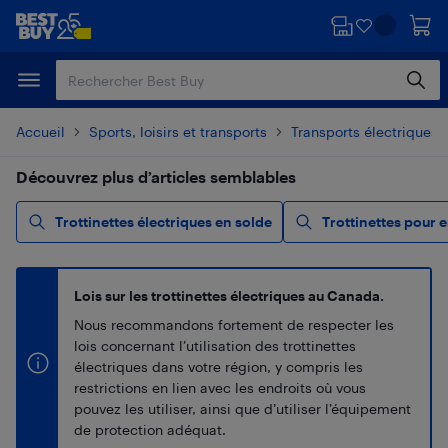
Passer
Passer
au
au
contenu
pied
principal
de
page
Accueil
Sports, loisirs et transports
Transports électriques
Découvrez plus d’articles semblables
Trottinettes électriques en solde
Trottinettes pour 
Lois sur les trottinettes électriques au Canada.
Nous recommandons fortement de respecter les
lois concernant l’utilisation des trottinettes
électriques dans votre région, y compris les
restrictions en lien avec les endroits où vous
pouvez les utiliser, ainsi que d’utiliser l’équipement
de protection adéquat.