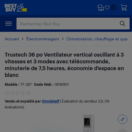
Passer
Passer
au
au
contenu
pied
principal
de
page
Accueil
Électroménagers
Climatisation, chauffage et qualité
Trustech 36 po Ventilateur vertical oscillant à 3
vitesses et 3 modes avec télécommande,
minuterie de 7,5 heures, économie d'espace en
blanc
Modèle :
TF-367
Code Web :
18190611
Vendu et expédié par
Omnishelf
|
Évaluation du vendeur
2,6
; (16
évaluations)