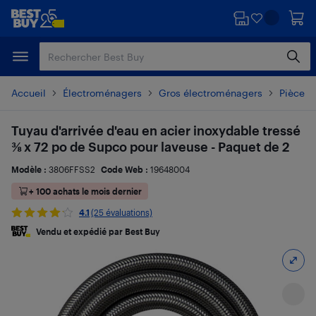
Passer
Passer
au
au
contenu
pied
principal
de
page
Accueil
Électroménagers
Gros électroménagers
Pièces 
Tuyau d'arrivée d'eau en acier inoxydable tressé
⅜ x 72 po de Supco pour laveuse - Paquet de 2
Modèle :
3806FFSS2
Code Web :
19648004
+ 100 achats le mois dernier
4.1
(25 évaluations)
Vendu et expédié par Best Buy