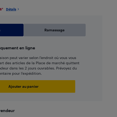
26
*
Détails
n
Ramassage
iquement en ligne
aison peut varier selon l'endroit où vous vous
art des articles de la Place de marché quittent
ndeur dans les 2 jours ouvrables. Prévoyez du
taire pour l’expédition.
Ajouter au panier
 vendeur