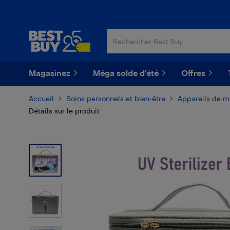
Passer
Passer
au
au
contenu
pied
principal
de
page
Magasinez
Méga solde d'été
Offres
Accueil
Soins personnels et bien-être
Appareils de 
Détails sur le produit