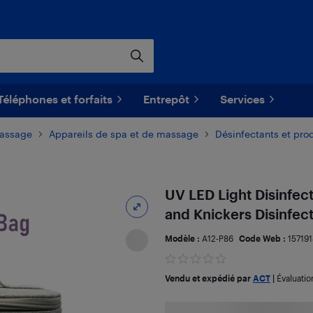
Téléphones et forfaits
Entrepôt
Services
massage
Appareils de spa et de massage
Désinfectants et pro
UV LED Light Disinfec
and Knickers Disinfect
Modèle :
A12-P86
Code Web :
15719
Vendu et expédié par
ACT
|
Évaluati