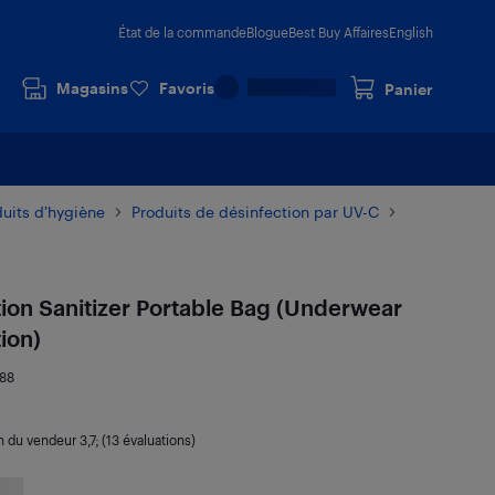
État de la commande
Blogue
Best Buy Affaires
English
Magasins
Favoris
Panier
duits d’hygiène
Produits de désinfection par UV-C
tion Sanitizer Portable Bag (Underwear
ion)
188
on du vendeur
3,7
; (13 évaluations)