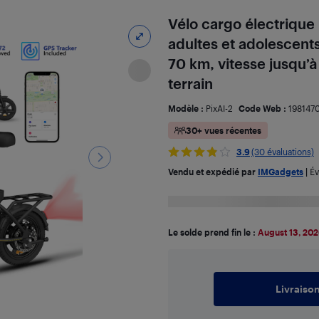
Vélo cargo électrique
adultes et adolescent
70 km, vitesse jusqu’à
terrain
Modèle :
PixAI-2
Code Web :
198147
30+ vues récentes
3.9
(30 évaluations)
Vendu et expédié par
IMGadgets
|
Év
Le solde prend fin le :
August 13, 20
Livraiso