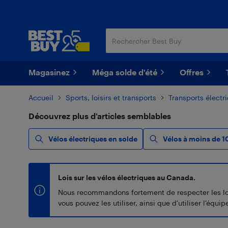
Passer
Passer
au
au
contenu
pied
principal
de
page
Magasinez
Méga solde d'été
Offres
Accueil
Sports, loisirs et transports
Transports électr
Découvrez plus d’articles semblables
Vélos électriques en solde
Vélos à moins de 1
Lois sur les vélos électriques au Canada.
Nous recommandons fortement de respecter les lois 
vous pouvez les utiliser, ainsi que d’utiliser l’éq