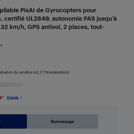
 pliable PixAI de Gyrocopters pour
s, certifié UL2849, autonomie PAS jusqu’à
 32 km/h, GPS antivol, 2 places, tout-
07
aluation du vendeur
4,0
; (1 118 évaluations)
26
*
Détails
n
Ramassage