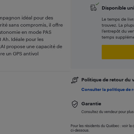
Disponible un
compagnon idéal pour des
Le temps de livr
ité sans compromis, il offre
trouvez. La plup
l’entrepôt du ve
 autonomie en mode PAS
temps supplémen
8 Ah. Idéale pour les
ixAI propose une capacité de
gre un GPS antivol
Politique de retour du
Consulter la politique de 
Garantie
Consultez du vendeur pour plus 
Pour les résidents du Québec : voir la d
ci-dessous.