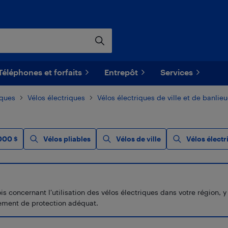
Téléphones et forfaits
Entrepôt
Services
iques
Vélos électriques
Vélos électriques de ville et de banlie
000 $
Vélos pliables
Vélos de ville
Vélos électr
concernant l’utilisation des vélos électriques dans votre région, y c
uipement de protection adéquat.