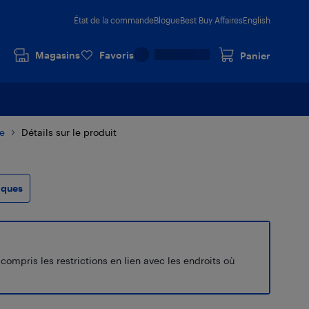
État de la commande
Blogue
Best Buy Affaires
English
Magasins
Favoris
Panier
ue
Détails sur le produit
iques
ompris les restrictions en lien avec les endroits où