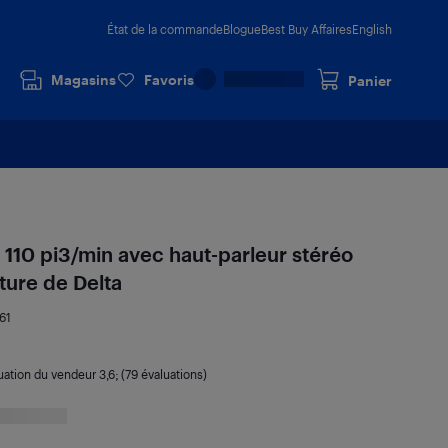
État de la commande
Blogue
Best Buy Affaires
English
Magasins
Favoris
Panier
 110 pi3/min avec haut-parleur stéréo
ture de Delta
61
uation du vendeur
3,6
; (79 évaluations)