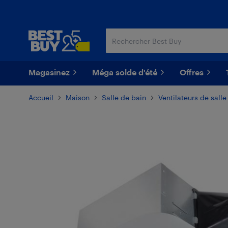
Passer
Passer
au
au
contenu
pied
principal
de
page
Magasinez
Méga solde d'été
Offres
Accueil
Maison
Salle de bain
Ventilateurs de salle