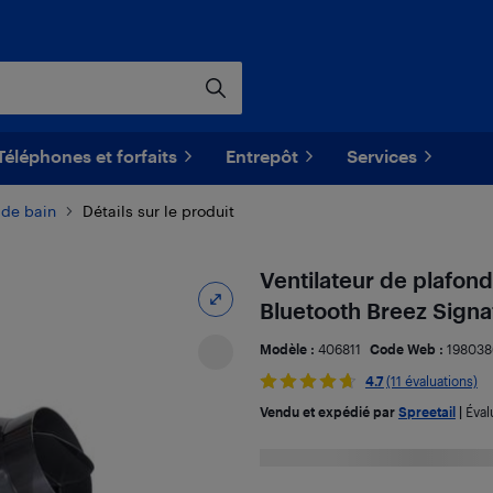
Téléphones et forfaits
Entrepôt
Services
 de bain
Détails sur le produit
Ventilateur de plafond
Bluetooth Breez Signa
Modèle :
406811
Code Web :
198038
4.7
(11 évaluations)
Vendu et expédié par
Spreetail
|
Éval