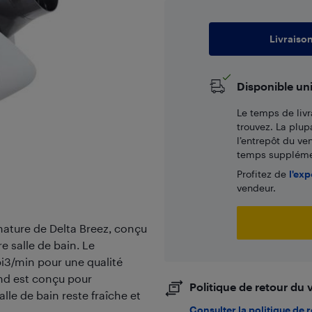
Livraiso
Disponible un
Le temps de livr
trouvez. La plup
l’entrepôt du ve
temps supplémen
Profitez de
l'exp
vendeur.
gnature de Delta Breez, conçu
e salle de bain. Le
pi3/min pour une qualité
ond est conçu pour
Politique de retour du
alle de bain reste fraîche et
Consulter la politique de 