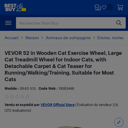
Passer
Passer
au
au
contenu
pied
principal
de
page
Accueil
Maison
Animaux de compagnie
Enclos, niches e
VEVOR 52 in Wooden Cat Exercise Wheel, Large
Cat Treadmill Wheel for Indoor Cats, with
Detachable Carpet & Cat Teaser for
Running/Walking/Training, Suitable for Most
Cats
Modèle :
GX4.0 XXL
Code Web :
19363448
Vendu et expédié par
VEVOR Official Store
|
Évaluation du vendeur
3,9
;
(372 évaluations)