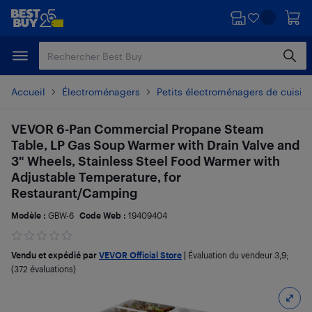
Passer
Passer
au
au
contenu
pied
principal
de
page
Accueil
Électroménagers
Petits électroménagers de cuisin
VEVOR 6-Pan Commercial Propane Steam
Table, LP Gas Soup Warmer with Drain Valve and
3" Wheels, Stainless Steel Food Warmer with
Adjustable Temperature, for
Restaurant/Camping
Modèle :
GBW-6
Code Web :
19409404
Vendu et expédié par
VEVOR Official Store
|
Évaluation du vendeur
3,9
;
(372 évaluations)