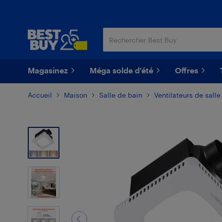
Passer
Passer
au
au
contenu
pied
principal
de
page
Magasinez
Méga solde d'été
Offres
Accueil
Maison
Salle de bain
Ventilateurs de salle