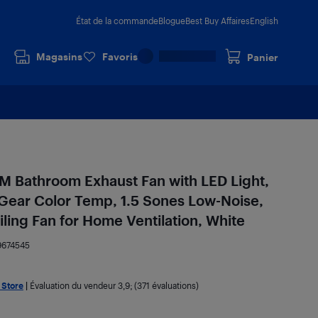
État de la commande
Blogue
Best Buy Affaires
English
Magasins
Favoris
Panier
 Bathroom Exhaust Fan with LED Light,
Gear Color Temp, 1.5 Sones Low-Noise,
ing Fan for Home Ventilation, White
9674545
 Store
|
Évaluation du vendeur
3,9
; (371 évaluations)