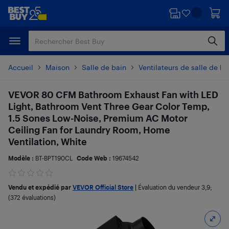
Passer
Passer
au
au
contenu
pied
principal
de
page
Accueil
Maison
Salle de bain
Ventilateurs de salle de ba
VEVOR 80 CFM Bathroom Exhaust Fan with LED
Light, Bathroom Vent Three Gear Color Temp,
1.5 Sones Low-Noise, Premium AC Motor
Ceiling Fan for Laundry Room, Home
Ventilation, White
Modèle :
BT-BPT190CL
Code Web :
19674542
Vendu et expédié par
VEVOR Official Store
|
Évaluation du vendeur
3,9
;
(372 évaluations)