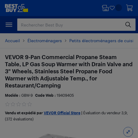
Passer
Passer
au
au
contenu
pied
principal
de
page
Accueil
Électroménagers
Petits électroménagers de cuisin
VEVOR 9-Pan Commercial Propane Steam
Table, LP Gas Soup Warmer with Drain Valve and
3" Wheels, Stainless Steel Propane Food
Warmer with Adjustable Temp., for
Restaurant/Camping
Modèle :
GBW-9
Code Web :
19409405
Vendu et expédié par
VEVOR Official Store
|
Évaluation du vendeur
3,9
;
(372 évaluations)