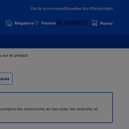
État de la commande
Blogue
Best Buy Affaires
English
Magasins
Favoris
Panier
s sur le produit
iques
ompris les restrictions en lien avec les endroits où