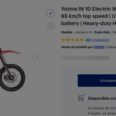
Yozma IN 10 Electric M
65 km/h top speed | 
battery | Heavy-duty 
Modèle :
yozma-in-10
Code Web :
19
5.0
(1 évaluation)
Vendu et expédié par
EZBIKE
|
Évalua
Livraiso
Disponible un
Le temps de livr
trouvez. La plup