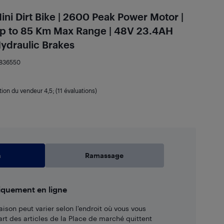
ini Dirt Bike | 2600 Peak Power Motor |
Up to 85 Km Max Range | 48V 23.4AH
Hydraulic Brakes
836550
tion du vendeur
4,5
; (11 évaluations)
n
Ramassage
iquement en ligne
aison peut varier selon l'endroit où vous vous
art des articles de la Place de marché quittent