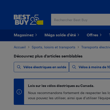
Passer
Passer
au
au
contenu
pied
principal
de
page
Magasinez
Méga solde d'été
Offres
Accueil
Sports, loisirs et transports
Transports électr
Découvrez plus d’articles semblables
Vélos électriques en solde
Vélos à moins de 1
Lois sur les vélos électriques au Canada.
Nous recommandons fortement de respecter les lois 
vous pouvez les utiliser, ainsi que d’utiliser l’éq