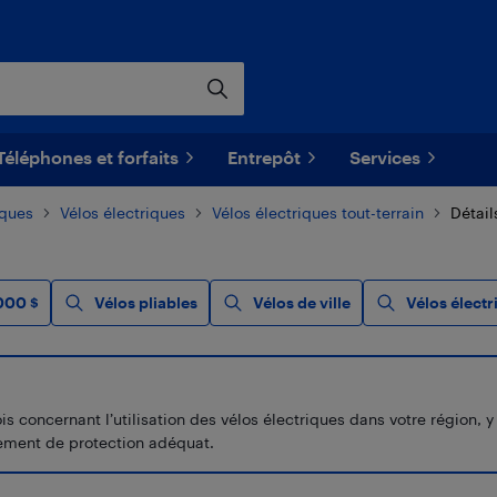
Téléphones et forfaits
Entrepôt
Services
iques
Vélos électriques
Vélos électriques tout-terrain
Détail
000 $
Vélos pliables
Vélos de ville
Vélos électr
concernant l’utilisation des vélos électriques dans votre région, y c
uipement de protection adéquat.