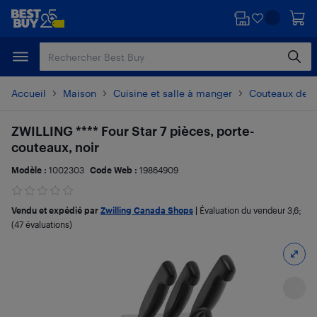
Passer
Passer
au
au
contenu
pied
principal
de
page
Accueil
Maison
Cuisine et salle à manger
Couteaux de c
ZWILLING **** Four Star 7 pièces, porte-
couteaux, noir
Modèle :
1002303
Code Web :
19864909
Vendu et expédié par
Zwilling Canada Shops
|
Évaluation du vendeur
3,6
;
(47 évaluations)