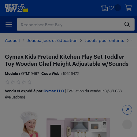
Passer
Passer
au
au
contenu
pied
principal
de
page
Accueil
Jouets, jeux et éducation
Jouets pour enfants
Ce
Gymax Kids Pretend Kitchen Play Set Toddler
Toy Wooden Chef Height Adjustable w/Sounds
Modèle :
GYM19467
Code Web :
19626472
Vendu et expédié par
Gymax LLC
|
Évaluation du vendeur
3,6
; (1 088
évaluations)