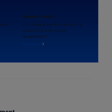
Sports et loisirs.
nçait
Et si chaque aventure estivale a
commencé avec le bon
équipement?
Magasinez
mment