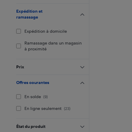
Expédition et
ramassage
Expédition à domicile
Ramassage dans un magasin
à proximité
Prix
Offres courantes
En solde
(
9
)
En ligne seulement
(
23
)
État du produit