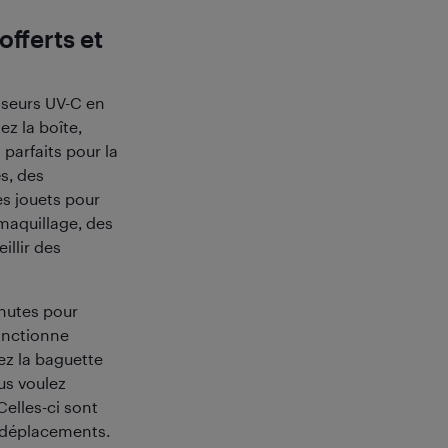
offerts et
isseurs UV-C en
ez la boîte,
parfaits pour la
s, des
es jouets pour
 maquillage, des
illir des
nutes pour
fonctionne
ez la baguette
us voulez
Celles-ci sont
s déplacements.