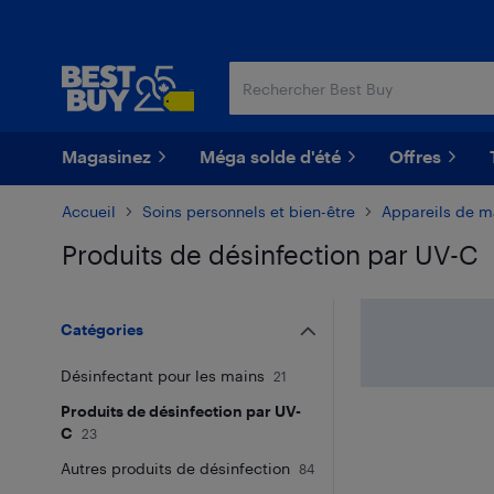
Passer
Passer
au
au
contenu
pied
principal
de
page
Magasinez
Méga solde d'été
Offres
Accueil
Soins personnels et bien-être
Appareils de 
Produits de désinfection par UV-C
Passer aux résultats
Catégories
Désinfectant pour les mains
21
Produits de désinfection par UV-
C
23
Autres produits de désinfection
84