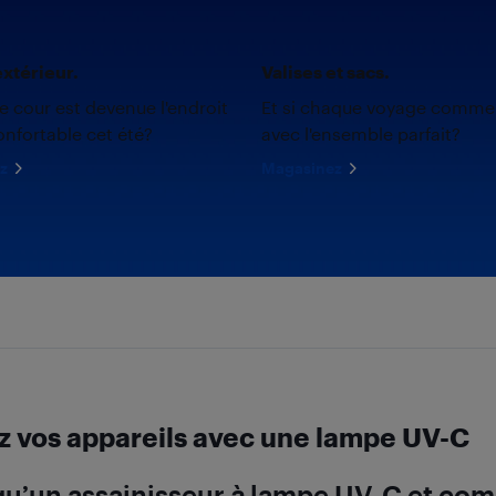
xtérieur.
Valises et sacs.
re cour est devenue l'endroit
Et si chaque voyage comme
onfortable cet été?
avec l'ensemble parfait?
z
Magasinez
z vos appareils avec une lampe UV-C
qu’un assainisseur à lampe UV-C et co