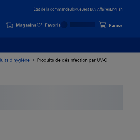
État de la commande
Blogue
Best Buy Affaires
English
Magasins
Favoris
Panier
duits d’hygiène
Produits de désinfection par UV-C