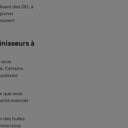
lisent des DEL à
sporter
souvent
inisseurs à
 vous
é. Certains
puissiez
ur que vous
curité avancés
r des huiles
Comme nous