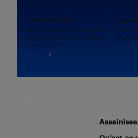
Transport électrique.
Espace e
Et si vos déplacements quotidiens
Et si vot
étaient plus fluides, plus rapides et
le plus c
plus amusants?
Magasine
Magasinez
Assainisse
Qu’est-ce 