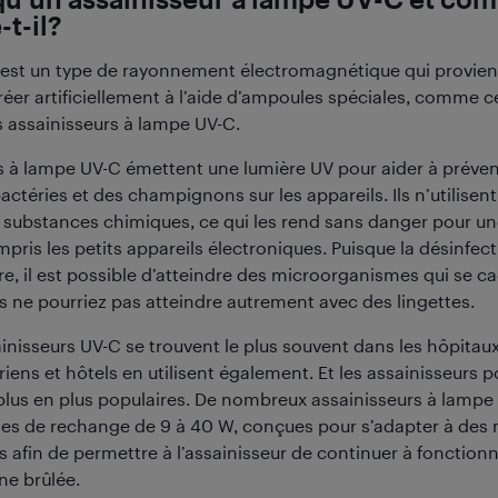
t-il?
V) est un type de rayonnement électromagnétique qui provient
éer artificiellement à l’aide d’ampoules spéciales, comme ce
s assainisseurs à lampe UV-C.
s à lampe UV-C émettent une lumière UV pour aider à préveni
ctéries et des champignons sur les appareils. Ils n’utilisent
 substances chimiques, ce qui les rend sans danger pour un
mpris les petits appareils électroniques. Puisque la désinfecti
ère, il est possible d’atteindre des microorganismes qui se 
 ne pourriez pas atteindre autrement avec des lingettes.
inisseurs UV-C se trouvent le plus souvent dans les hôpitaux
iens et hôtels en utilisent également. Et les assainisseurs po
lus en plus populaires. De nombreux assainisseurs à lampe
es de rechange de 9 à 40 W, conçues pour s’adapter à des
es afin de permettre à l’assainisseur de continuer à fonctionn
ne brûlée.