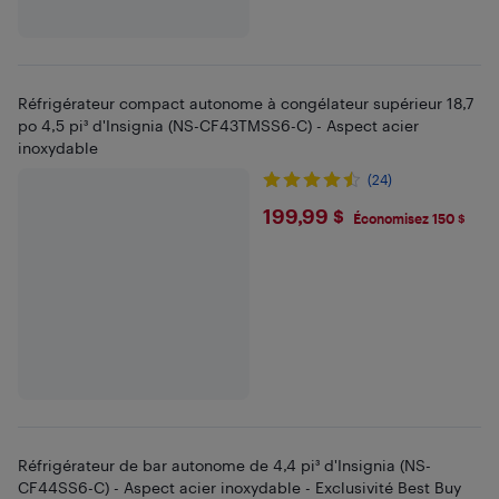
Réfrigérateur compact autonome à congélateur supérieur 18,7
po 4,5 pi³ d'Insignia (NS-CF43TMSS6-C) - Aspect acier
inoxydable
(24)
$199.99
199,99 $
Économisez 150 $
Réfrigérateur de bar autonome de 4,4 pi³ d'Insignia (NS-
CF44SS6-C) - Aspect acier inoxydable - Exclusivité Best Buy