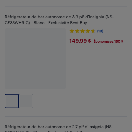
Réfrigérateur de bar autonome de 3,3 pi³ d'Insignia (NS-
CF33WH6-C) - Blanc - Exclusivité Best Buy
(18)
$149.99
149,99 $
Économisez 150 $
Réfrigérateur de bar autonome de 2,7 pi³ d'Insignia (NS-