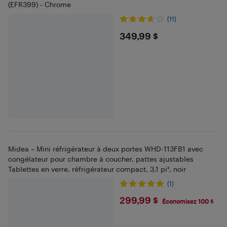
(EFR399) - Chrome
(11)
$349.99
349,99 $
Midea – Mini réfrigérateur à deux portes WHD-113FB1 avec
congélateur pour chambre à coucher, pattes ajustables
Tablettes en verre, réfrigérateur compact, 3,1 pi³, noir
(1)
$299.99
299,99 $
Économisez 100 $