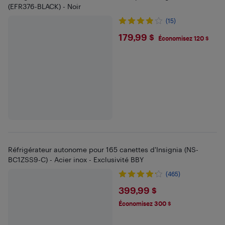
(EFR376-BLACK) - Noir
(15)
$179.99
179,99 $
Économisez 120 $
Réfrigérateur autonome pour 165 canettes d'Insignia (NS-
BC1ZSS9-C) - Acier inox - Exclusivité BBY
(465)
$399.99
399,99 $
Économisez 300 $