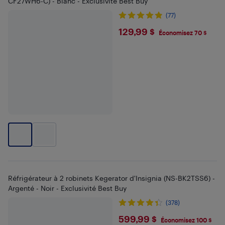
CF27WH6-C) - Blanc - Exclusivité Best Buy
(77)
$129.99
129,99 $
Économisez 70 $
Réfrigérateur à 2 robinets Kegerator d'Insignia (NS-BK2TSS6) -
Argenté - Noir - Exclusivité Best Buy
(378)
$599.99
599,99 $
Économisez 100 $