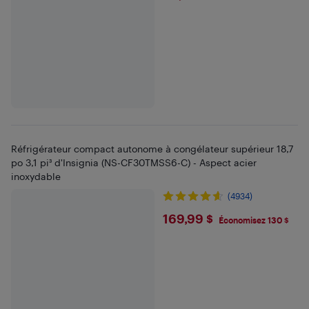
Réfrigérateur compact autonome à congélateur supérieur 18,7
po 3,1 pi³ d'Insignia (NS-CF30TMSS6-C) - Aspect acier
inoxydable
(4934)
$169.99
169,99 $
Économisez 130 $