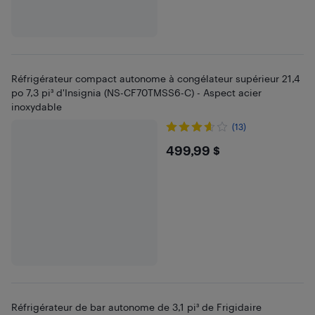
Réfrigérateur compact autonome à congélateur supérieur 21,4
po 7,3 pi³ d'Insignia (NS-CF70TMSS6-C) - Aspect acier
inoxydable
(13)
$499.99
499,99 $
Réfrigérateur de bar autonome de 3,1 pi³ de Frigidaire