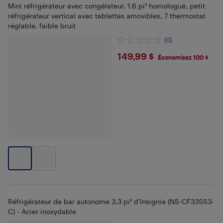
Mini réfrigérateur avec congélateur, 1,6 pi³ homologué, petit
réfrigérateur vertical avec tablettes amovibles, 7 thermostat
réglable, faible bruit
(0)
$149.99
149,99 $
Économisez 100 $
Réfrigérateur de bar autonome 3,3 pi³ d'Insignia (NS-CF33SS3-
C) - Acier inoxydable