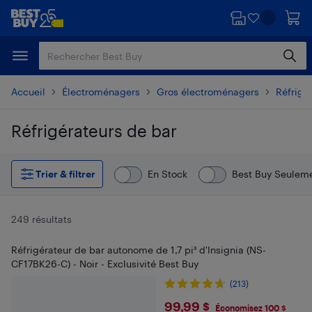
Passer
Passer
au
au
contenu
pied
principal
de
page
Accueil
Électroménagers
Gros électroménagers
Réfrigé
Réfrigérateurs de bar
Passer aux résultats
Trier & filtrer
En Stock
Best Buy Seulem
249 résultats
Réfrigérateur de bar autonome de 1,7 pi³ d'Insignia (NS-
CF17BK26-C) - Noir - Exclusivité Best Buy
(213)
$99.99
99,99 $
Économisez 100 $