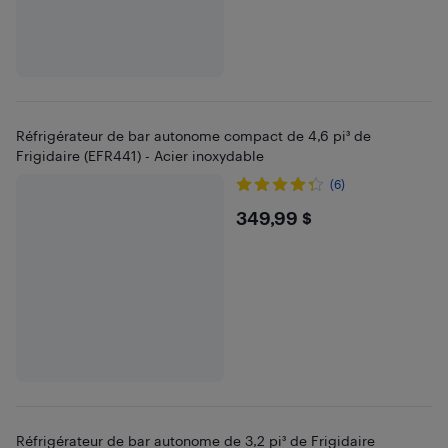
Réfrigérateur de bar autonome compact de 4,6 pi³ de
Frigidaire (EFR441) - Acier inoxydable
(6)
$349.99
349,99 $
Réfrigérateur de bar autonome de 3,2 pi³ de Frigidaire