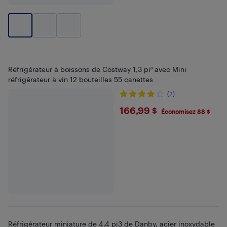
Réfrigérateur à boissons de Costway 1,3 pi³ avec Mini
réfrigérateur à vin 12 bouteilles 55 canettes
(2)
$166.99
166,99 $
Économisez 88 $
Réfrigérateur miniature de 4.4 pi3 de Danby, acier inoxydable