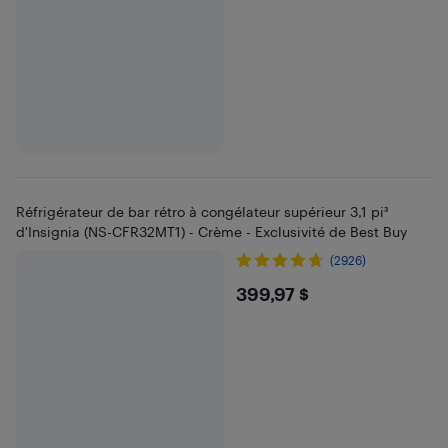
Réfrigérateur de bar rétro à congélateur supérieur 3,1 pi³
d'Insignia (NS-CFR32MT1) - Crème - Exclusivité de Best Buy
(2926)
$399.97
399,97 $