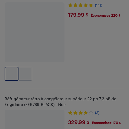
(141)
$179.99
179,99 $
Économisez 220 $
Réfrigérateur rétro à congélateur supérieur 22 po 7,2 pi³ de
Frigidaire (EFR789-BLACK) - Noir
(3)
$329.99
329,99 $
Économisez 170 $