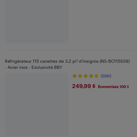
Réfrigérateur 115 canettes de 3,2 pi³ d'Insignia (NS-BC115SS9)
- Acier inox - Exclusivité BBY
(5561)
$249.99
249,99 $
Économisez 100 $