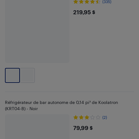
(335)
$219.95
219,95 $
Réfrigérateur de bar autonome de 0,14 pi³ de Koolatron
(KRT04-B) - Noir
(2)
$79.99
79,99 $