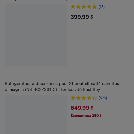
(15)
$399.99
399,99 $
Réfrigérateur à deux zones pour 21 bouteilles/64 canettes
d'Insignia (NS-BC2ZSS1-C) - Exclusivité Best Buy
(575)
$649.99
649,99 $
Économisez 350 $