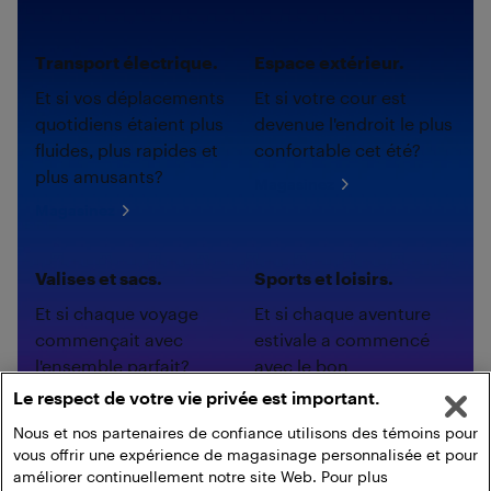
Transport électrique.
Espace extérieur.
Et si vos déplacements
Et si votre cour est
quotidiens étaient plus
devenue l'endroit le plus
fluides, plus rapides et
confortable cet été?
plus amusants?
Magasinez
Magasinez
Valises et sacs.
Sports et loisirs.
Et si chaque voyage
Et si chaque aventure
commençait avec
estivale a commencé
l'ensemble parfait?
avec le bon
équipement?
Le respect de votre vie privée est important.
Magasinez
Magasinez
Nous et nos partenaires de confiance utilisons des témoins pour
vous offrir une expérience de magasinage personnalisée et pour
améliorer continuellement notre site Web. Pour plus