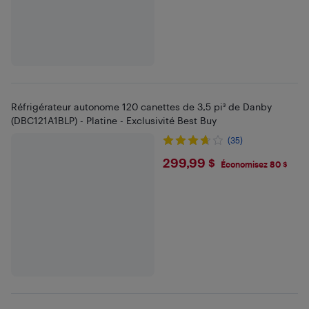
Réfrigérateur autonome 120 canettes de 3,5 pi³ de Danby
(DBC121A1BLP) - Platine - Exclusivité Best Buy
(35)
$299.99
299,99 $
Économisez 80 $