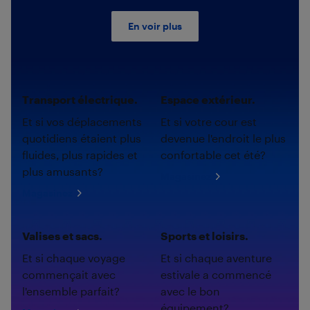
En voir plus
Transport électrique.
Espace extérieur.
Et si vos déplacements
Et si votre cour est
quotidiens étaient plus
devenue l'endroit le plus
fluides, plus rapides et
confortable cet été?
plus amusants?
Magasinez
Magasinez
Valises et sacs.
Sports et loisirs.
Et si chaque voyage
Et si chaque aventure
commençait avec
estivale a commencé
l'ensemble parfait?
avec le bon
équipement?