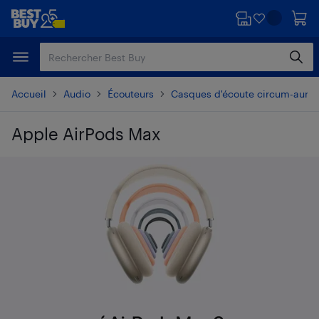
Passer
Passer
au
au
contenu
pied
principal
de
page
Accueil
Audio
Écouteurs
Casques d'écoute circum-auricu
Apple AirPods Max
Passer aux résultats