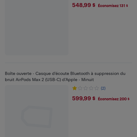
$548.99
548,99 $
Économisez 131 $
Boîte ouverte - Casque d'écoute Bluetooth à suppression du
bruit AirPods Max 2 (USB-C) d'Apple - Minuit
(2)
$599.99
599,99 $
Économisez 200 $