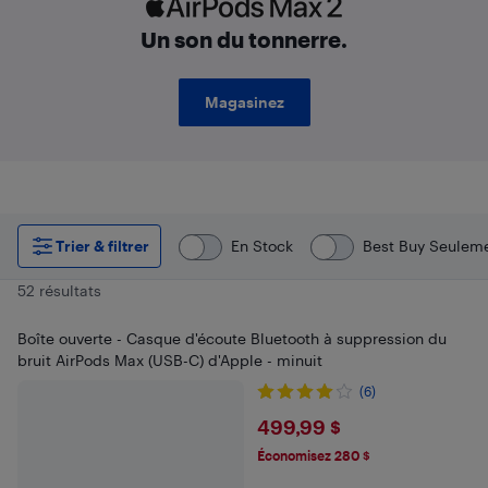
AirPods Max
Un son du tonnerre.
Magasinez
Trier & filtrer
En Stock
Best Buy Seulem
52 résultats
Boîte ouverte - Casque d'écoute Bluetooth à suppression du
bruit AirPods Max (USB-C) d'Apple - minuit
(6)
$499.99
499,99 $
Économisez 280 $