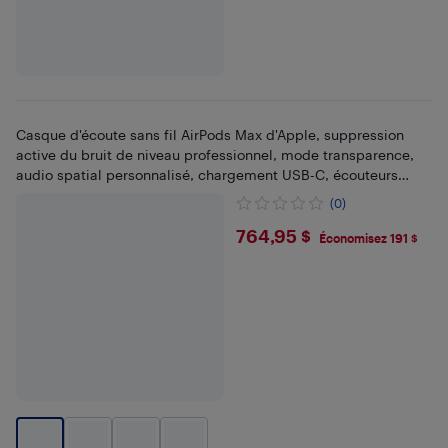
Casque d'écoute sans fil AirPods Max d'Apple, suppression
active du bruit de niveau professionnel, mode transparence,
audio spatial personnalisé, chargement USB-C, écouteurs
Bluetooth pour iPhone
(0)
$764.95
764,95 $
Économisez 191 $