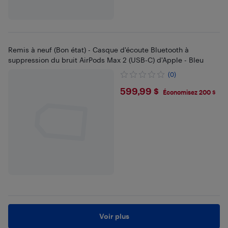
Remis à neuf (Bon état) - Casque d'écoute Bluetooth à
suppression du bruit AirPods Max 2 (USB-C) d'Apple - Bleu
(0)
$599.99
599,99 $
Économisez 200 $
Voir plus