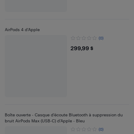
AirPods 4 d'Apple
(0)
$299.99
299,99 $
Boîte ouverte - Casque d'écoute Bluetooth à suppression du
bruit AirPods Max (USB-C) d'Apple - Bleu
(0)