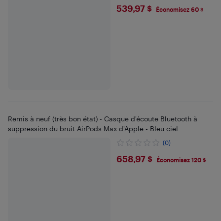
$539.97
539,97 $
Économisez 60 $
Remis à neuf (très bon état) - Casque d'écoute Bluetooth à
suppression du bruit AirPods Max d'Apple - Bleu ciel
(0)
$658.97
658,97 $
Économisez 120 $