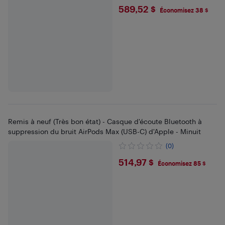
$589.52
589,52 $
Économisez 38 $
Remis à neuf (Très bon état) - Casque d'écoute Bluetooth à
suppression du bruit AirPods Max (USB-C) d'Apple - Minuit
(0)
$514.97
514,97 $
Économisez 85 $