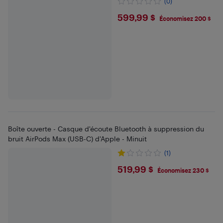
(0)
$599.99
599,99 $
Économisez 200 $
Boîte ouverte - Casque d'écoute Bluetooth à suppression du
bruit AirPods Max (USB-C) d'Apple - Minuit
(1)
$519.99
519,99 $
Économisez 230 $