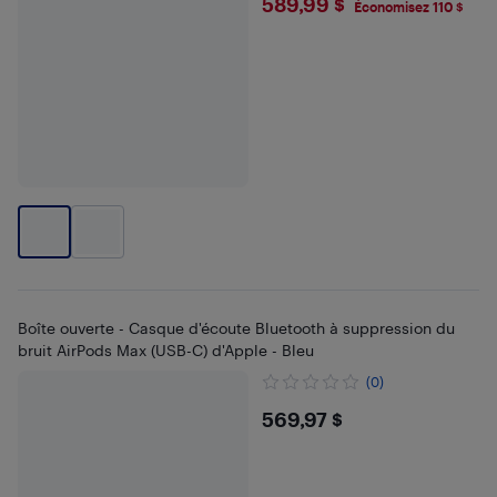
$589.99
589,99 $
Économisez 110 $
Boîte ouverte - Casque d'écoute Bluetooth à suppression du
bruit AirPods Max (USB-C) d'Apple - Bleu
(0)
$569.97
569,97 $