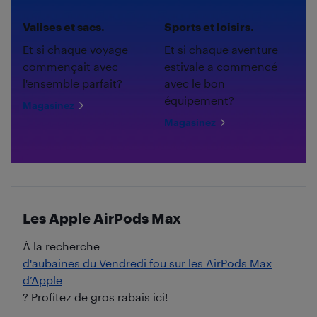
Valises et sacs.
Sports et loisirs.
Et si chaque voyage
Et si chaque aventure
commençait avec
estivale a commencé
l'ensemble parfait?
avec le bon
équipement?
Magasinez
Magasinez
Les Apple AirPods Max
À la recherche
d'aubaines du Vendredi fou sur les AirPods Max
d’Apple
? Profitez de gros rabais ici!