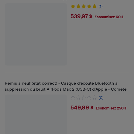
(1)
$539.97
539,97 $
Économisez 60 $
Remis à neuf (état correct) - Casque d'écoute Bluetooth à
suppression du bruit AirPods Max 2 (USB-C) d'Apple - Comète
(0)
$549.99
549,99 $
Économisez 250 $