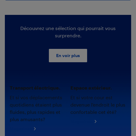
Découvrez une sélection qui pourrait vous
surprendre.
En voir plus
Transport électrique.
Espace extérieur.
Et si vos déplacements
Et si votre cour est
quotidiens étaient plus
devenue l'endroit le plus
fluides, plus rapides et
confortable cet été?
plus amusants?
Magasinez
Magasinez