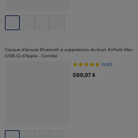
+
1
Casque d'écoute Bluetooth à suppression du bruit AirPods Max
(USB-C) d'Apple - Comète
(1047)
$599.97
599,97 $