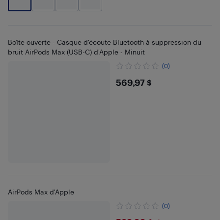
Boîte ouverte - Casque d'écoute Bluetooth à suppression du
bruit AirPods Max (USB-C) d'Apple - Minuit
(0)
$569.97
569,97 $
AirPods Max d'Apple
(0)