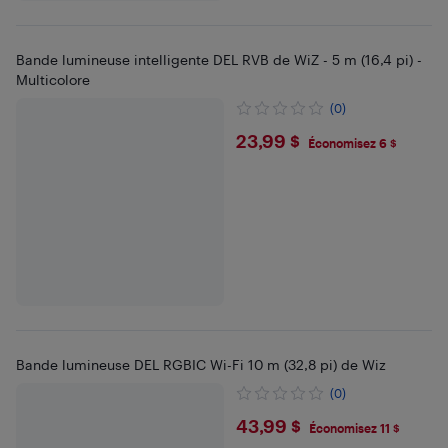
Bande lumineuse intelligente DEL RVB de WiZ - 5 m (16,4 pi) -
Multicolore
(0)
$23.99
23,99 $
Économisez 6 $
Bande lumineuse DEL RGBIC Wi-Fi 10 m (32,8 pi) de Wiz
(0)
$43.99
43,99 $
Économisez 11 $