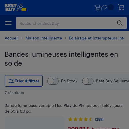
Passer
Passer
au
au
contenu
pied
principal
de
page
Accueil
Maison intelligente
Éclairage et interrupteurs intell
Bandes lumineuses intelligentes en
solde
Passer aux résultats
Trier & filtrer
En Stock
Best Buy Seulem
7 résultats
Bande lumineuse variable Hue Play de Philips pour téléviseurs
de 55 à 60 po
(289)
209,97 $