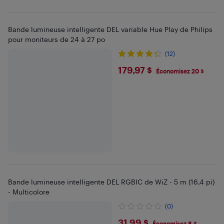
Bande lumineuse intelligente DEL variable Hue Play de Philips
pour moniteurs de 24 à 27 po
(12)
$179.97
179,97 $
Économisez 20 $
Bande lumineuse intelligente DEL RGBIC de WiZ - 5 m (16,4 pi)
- Multicolore
(0)
31,99 $
Économisez 8 $