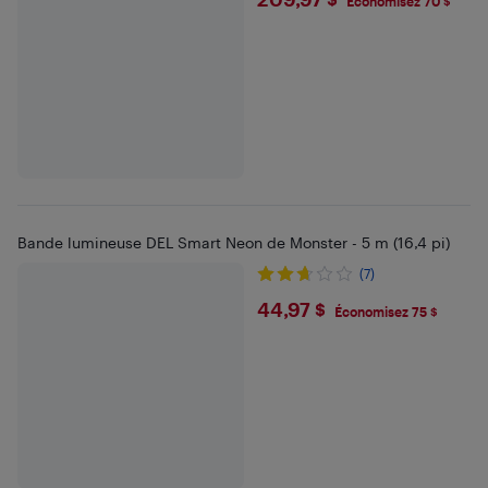
$209.97
Économisez 70 $
Bande lumineuse DEL Smart Neon de Monster - 5 m (16,4 pi)
(7)
$44.97
44,97 $
Économisez 75 $