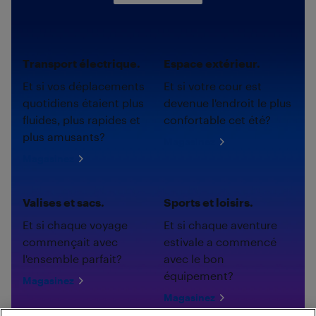
Transport électrique.
Espace extérieur.
Et si vos déplacements
Et si votre cour est
quotidiens étaient plus
devenue l'endroit le plus
fluides, plus rapides et
confortable cet été?
plus amusants?
Magasinez
Magasinez
Valises et sacs.
Sports et loisirs.
Et si chaque voyage
Et si chaque aventure
commençait avec
estivale a commencé
l'ensemble parfait?
avec le bon
équipement?
Magasinez
Magasinez