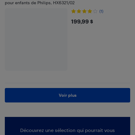
pour enfants de Philips, HX6321/02
(1)
$199.99
199,99 $
Voir plus
Découvrez une sélection qui pourrait vous