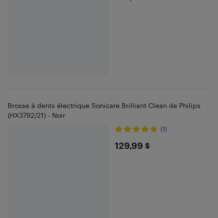
Brosse à dents électrique Sonicare Brilliant Clean de Philips
(HX3792/21) - Noir
(1)
$129.99
129,99 $