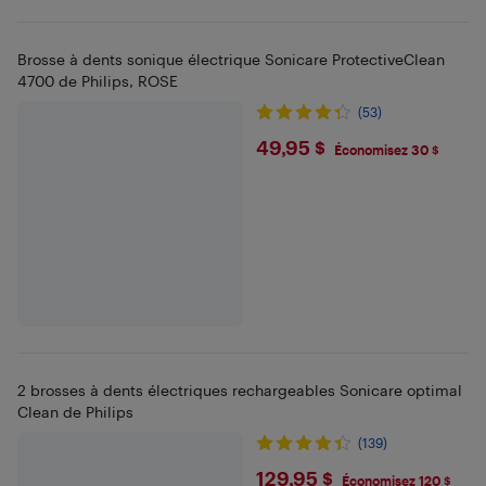
Brosse à dents sonique électrique Sonicare ProtectiveClean
4700 de Philips, ROSE
(53)
$49.95
49,95 $
Économisez 30 $
2 brosses à dents électriques rechargeables Sonicare optimal
Clean de Philips
(139)
$129.95
129,95 $
Économisez 120 $