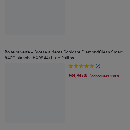
Boîte ouverte – Brosse à dents Sonicare DiamondClean Smart
9400 blanche HX9944/11 de Philips
(2)
$99.95
99,95 $
Économisez 100 $