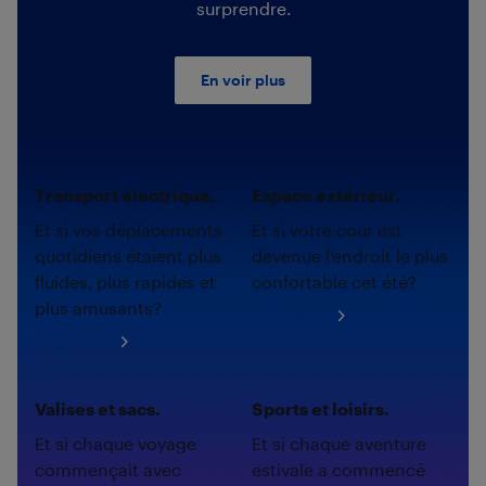
surprendre.
En voir plus
Transport électrique.
Espace extérieur.
Et si vos déplacements
Et si votre cour est
quotidiens étaient plus
devenue l'endroit le plus
fluides, plus rapides et
confortable cet été?
plus amusants?
Magasinez
Magasinez
Valises et sacs.
Sports et loisirs.
Et si chaque voyage
Et si chaque aventure
commençait avec
estivale a commencé