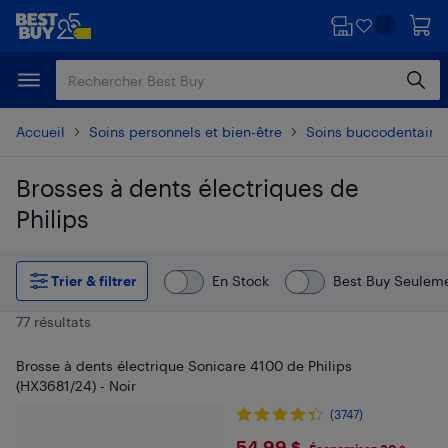
Passer
Passer
au
au
contenu
pied
principal
de
page
Accueil
Soins personnels et bien-être
Soins buccodentaire
Brosses à dents électriques de
Philips
Passer aux résultats
Trier & filtrer
En Stock
Best Buy Seulem
77 résultats
Brosse à dents électrique Sonicare 4100 de Philips
(HX3681/24) - Noir
(3747)
54,99 $