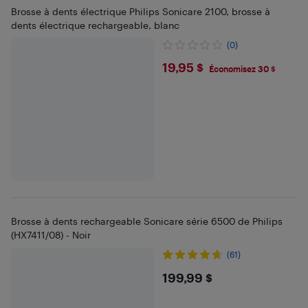
Brosse à dents électrique Philips Sonicare 2100, brosse à
dents électrique rechargeable, blanc
(0)
$19.95
19,95 $
Économisez 30 $
Brosse à dents rechargeable Sonicare série 6500 de Philips
(HX7411/08) - Noir
(61)
$199.99
199,99 $