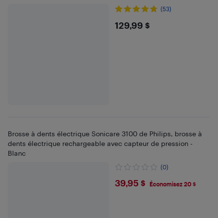
(53)
$129.99
129,99 $
Brosse à dents électrique Sonicare 3100 de Philips, brosse à
dents électrique rechargeable avec capteur de pression -
Blanc
(0)
$39.95
39,95 $
Économisez 20 $