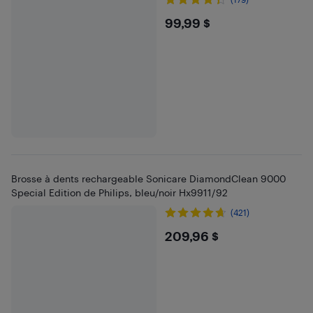
$99.99
99,99 $
Brosse à dents rechargeable Sonicare DiamondClean 9000
Special Edition de Philips, bleu/noir Hx9911/92
(421)
$209.96
209,96 $