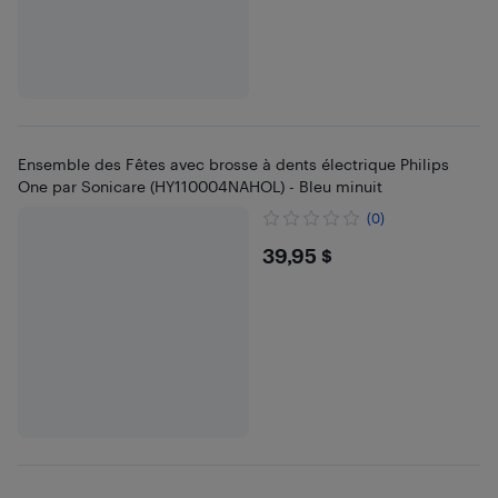
Ensemble des Fêtes avec brosse à dents électrique Philips
One par Sonicare (HY110004NAHOL) - Bleu minuit
(0)
$39.95
39,95 $