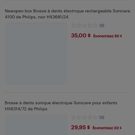
Newopen box Brosse à dents électrique rechargeable Sonicare
4100 de Philips, noir HX3681/24
(0)
$35
35,00 $
Économisez 50 $
Brosse à dents sonique électrique Sonicare pour enfants
HX6314/72 de Philips
(0)
$29.95
29,95 $
Économisez 30 $