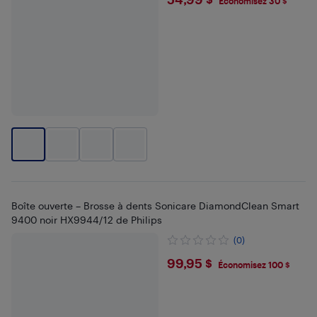
$54.99
Économisez 30 $
Boîte ouverte – Brosse à dents Sonicare DiamondClean Smart
9400 noir HX9944/12 de Philips
(0)
$99.95
99,95 $
Économisez 100 $