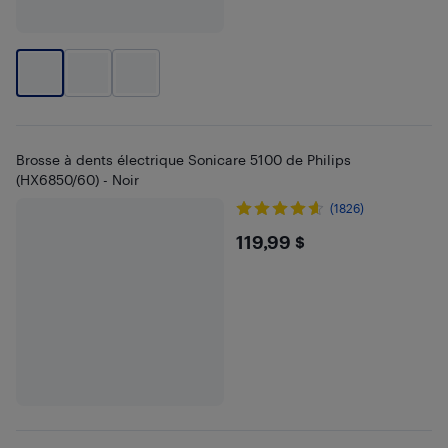
Brosse à dents électrique Sonicare 5100 de Philips
(HX6850/60) - Noir
(1826)
$119.99
119,99 $