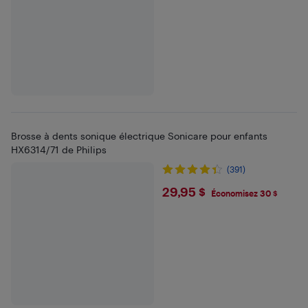
Brosse à dents sonique électrique Sonicare pour enfants
HX6314/71 de Philips
(391)
$29.95
29,95 $
Économisez 30 $