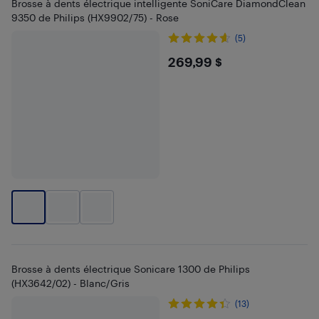
Brosse à dents électrique intelligente SoniCare DiamondClean
9350 de Philips (HX9902/75) - Rose
(5)
$269.99
269,99 $
Brosse à dents électrique Sonicare 1300 de Philips
(HX3642/02) - Blanc/Gris
(13)