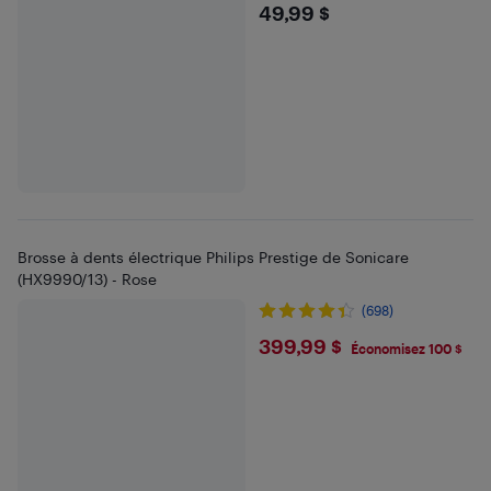
$49.99
49,99 $
Brosse à dents électrique Philips Prestige de Sonicare
(HX9990/13) - Rose
(698)
$399.99
399,99 $
Économisez 100 $