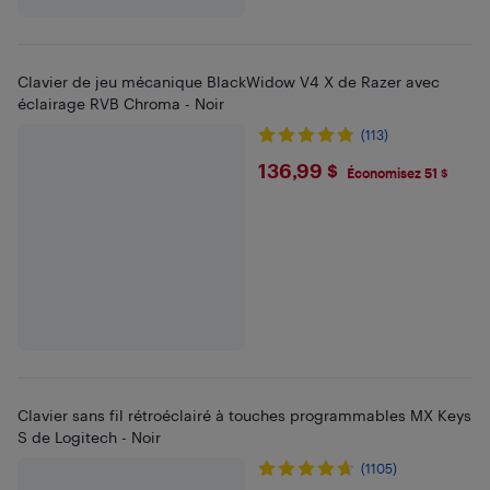
Clavier de jeu mécanique BlackWidow V4 X de Razer avec
éclairage RVB Chroma - Noir
(113)
$136.99
136,99 $
Économisez 51 $
Clavier sans fil rétroéclairé à touches programmables MX Keys
S de Logitech - Noir
(1105)