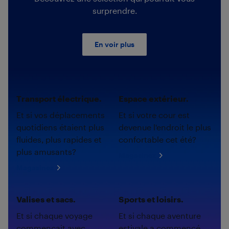
surprendre.
En voir plus
Transport électrique.
Espace extérieur.
Et si vos déplacements
Et si votre cour est
quotidiens étaient plus
devenue l'endroit le plus
fluides, plus rapides et
confortable cet été?
plus amusants?
Magasinez
Magasinez
Valises et sacs.
Sports et loisirs.
Et si chaque voyage
Et si chaque aventure
commençait avec
estivale a commencé