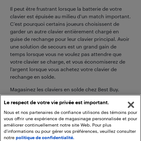
Il peut être frustrant lorsque la batterie de votre
clavier est épuisée au milieu d’un match important.
C’est pourquoi certains joueurs choisissent de
garder un autre clavier entièrement chargé en
guise de rechange pour leur clavier principal. Avoir
une solution de secours est un grand gain de
temps lorsque vous ne voulez pas attendre que
votre clavier se charge, et vous économiserez de
l’argent lorsque vous achetez votre clavier de
rechange en solde.
Magasinez les claviers en solde chez Best Buy.
Le respect de votre vie privée est important.
Nous et nos partenaires de confiance utilisons des témoins pour
vous offrir une expérience de magasinage personnalisée et pour
améliorer continuellement notre site Web. Pour plus
d'informations ou pour gérer vos préférences, veuillez consulter
notre
politique de confidentialité.