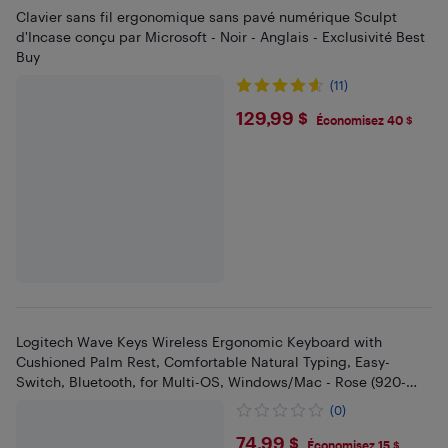
Clavier sans fil ergonomique sans pavé numérique Sculpt
d'Incase conçu par Microsoft - Noir - Anglais - Exclusivité Best
Buy
(11)
$129.99
129,99 $
Économisez 40 $
Logitech Wave Keys Wireless Ergonomic Keyboard with
Cushioned Palm Rest, Comfortable Natural Typing, Easy-
Switch, Bluetooth, for Multi-OS, Windows/Mac - Rose (920-
012276)
(0)
$74.99
74,99 $
Économisez 15 $