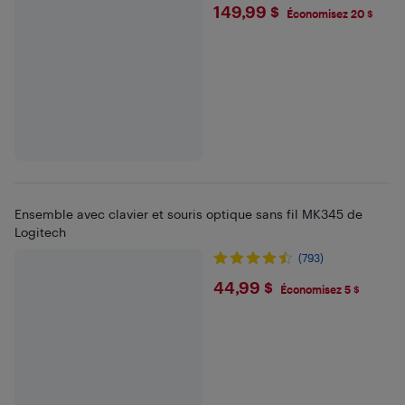
$149.99
149,99 $
Économisez 20 $
Ensemble avec clavier et souris optique sans fil MK345 de
Logitech
(793)
$44.99
44,99 $
Économisez 5 $