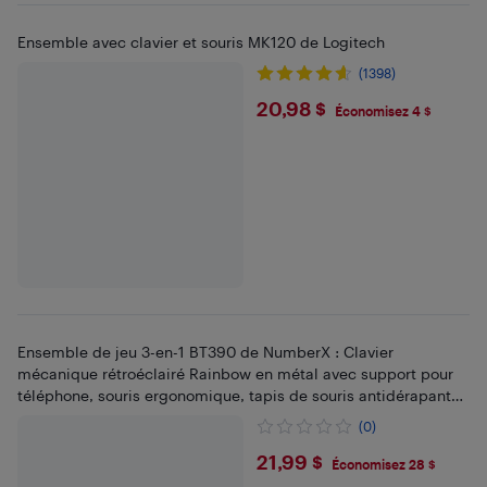
Ensemble avec clavier et souris MK120 de Logitech
(1398)
$20.98
20,98 $
Économisez 4 $
Ensemble de jeu 3-en-1 BT390 de NumberX : Clavier
mécanique rétroéclairé Rainbow en métal avec support pour
téléphone, souris ergonomique, tapis de souris antidérapant
robuste
(0)
$21.99
21,99 $
Économisez 28 $