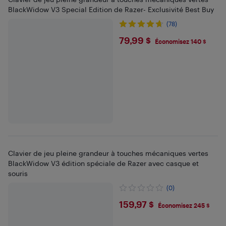
BlackWidow V3 Special Edition de Razer- Exclusivité Best Buy
(78)
$79.99
79,99 $
Économisez 140 $
Clavier de jeu pleine grandeur à touches mécaniques vertes
BlackWidow V3 édition spéciale de Razer avec casque et
souris
(0)
$159.97
159,97 $
Économisez 245 $