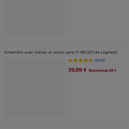
Ensemble avec clavier et souris sans fil MK320 de Logitech
(9108)
$39.99
39,99 $
Économisez 20 $