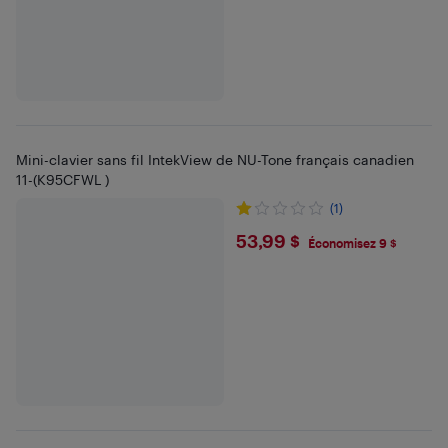
Mini-clavier sans fil IntekView de NU-Tone français canadien
11-(K95CFWL )
(1)
$53.99
53,99 $
Économisez 9 $