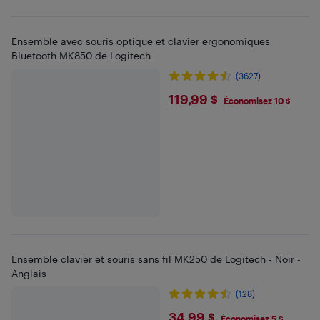
Ensemble avec souris optique et clavier ergonomiques
Bluetooth MK850 de Logitech
(3627)
$119.99
119,99 $
Économisez 10 $
Ensemble clavier et souris sans fil MK250 de Logitech - Noir -
Anglais
(128)
$34.99
34,99 $
Économisez 5 $