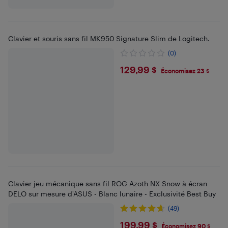
Clavier et souris sans fil MK950 Signature Slim de Logitech.
(0)
$129.99
129,99 $
Économisez 23 $
Clavier jeu mécanique sans fil ROG Azoth NX Snow à écran
DELO sur mesure d'ASUS - Blanc lunaire - Exclusivité Best Buy
(49)
$199.99
199,99 $
Économisez 90 $