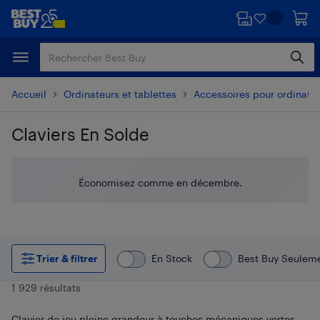
Passer
Passer
au
au
contenu
pied
principal
de
page
Accueil
Ordinateurs et tablettes
Accessoires pour ordinate
Claviers En Solde
Passer aux résultats
Économisez comme en décembre.
Trier & filtrer
En Stock
Best Buy Seulem
1 929 résultats
Clavier de jeu pleine grandeur à touches mécaniques vertes