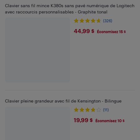
Clavier sans fil mince K380s sans pavé numérique de Logitech
avec raccourcis personnalisables - Graphite tonal
(326)
$44.99
44,99 $
Économisez 15 $
Clavier pleine grandeur avec fil de Kensington - Bilingue
(11)
$19.99
19,99 $
Économisez 10 $