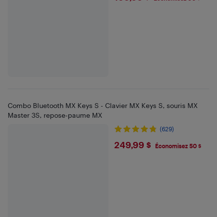
Combo Bluetooth MX Keys S - Clavier MX Keys S, souris MX
Master 3S, repose-paume MX
(629)
$249.99
249,99 $
Économisez 50 $