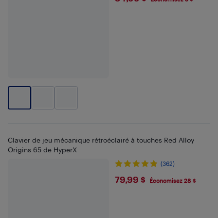
Clavier de jeu mécanique rétroéclairé à touches Red Alloy
Origins 65 de HyperX
(362)
$79.99
79,99 $
Économisez 28 $