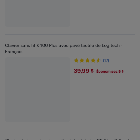
Clavier sans fil K400 Plus avec pavé tactile de Logitech -
Français
(17)
$39.99
39,99 $
Économisez 5 $